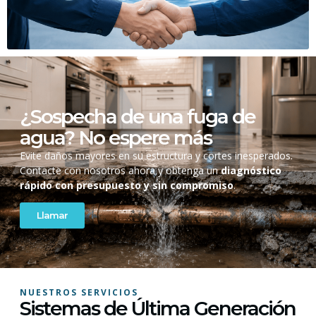
¿Sospecha de una fuga de
agua? No espere más
Evite daños mayores en su estructura y cortes inesperados.
Contacte con nosotros ahora y obtenga un
diagnóstico
rápido con presupuesto y sin compromiso
.
Llamar
NUESTROS SERVICIOS
Sistemas de Última Generación