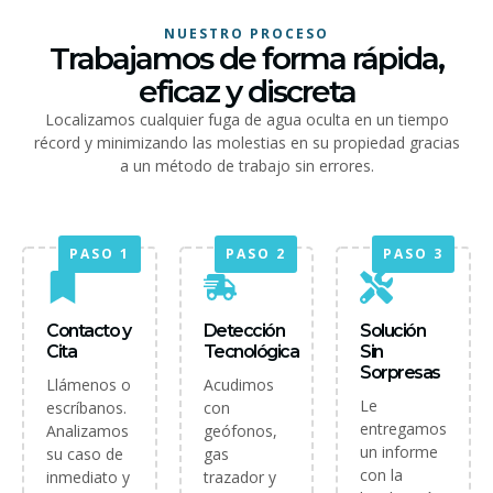
NUESTRO PROCESO
Trabajamos de forma rápida,
eficaz y discreta
Localizamos cualquier fuga de agua oculta en un tiempo
récord y minimizando las molestias en su propiedad gracias
a un método de trabajo sin errores.
PASO 1
PASO 2
PASO 3
Contacto y
Detección
Solución
Cita
Tecnológica
Sin
Sorpresas
Llámenos o
Acudimos
Le
escríbanos.
con
entregamos
Analizamos
geófonos,
un informe
su caso de
gas
con la
inmediato y
trazador y