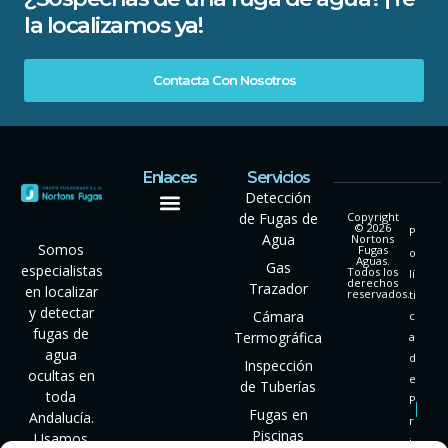
la localizamos ya!
Contacta Con Nosotros
Enlaces
Servicios
Detección
de Fugas de
Copyright
© 2026
P
Agua
Nortons
Somos
Fugas
o
Aguas.
Gas
especialistas
Todos los
lí
derechos
Trazador
en localizar
reservados.
ti
y detectar
Cámara
c
fugas de
Termográfica
a
agua
d
Inspección
ocultas en
e
de Tuberías
toda
P
Fugas en
Andalucía.
r
Piscinas
Usamos
i