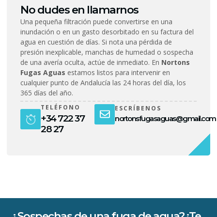
No dudes en llamarnos
Una pequeña filtración puede convertirse en una
inundación o en un gasto desorbitado en su factura del
agua en cuestión de días. Si nota una pérdida de
presión inexplicable, manchas de humedad o sospecha
de una avería oculta, actúe de inmediato. En
Nortons
Fugas Aguas
estamos listos para intervenir en
cualquier punto de Andalucía las 24 horas del día, los
365 días del año.
TELÉFONO
ESCRÍBENOS
+34 722 37
nortonsfugasaguas@gmail.com
28 27
¿Sospechas de una fuga de agua? ¡Te