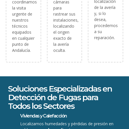
localización
coordinamos
cámaras
de la avería
la visita
para
y, si lo
urgente de
rastrear sus
desea,
nuestros
instalaciones,
procedemos
técnicos
localizando
a su
equipados
el origen
reparación.
en cualquier
exacto de
punto de
la avería
Andalucía.
oculta.
Soluciones Especializadas en
Detección de Fugas para
Todos los Sectores
Viviendas y Calefacción
Localizamos humedades y pérdidas de presión en