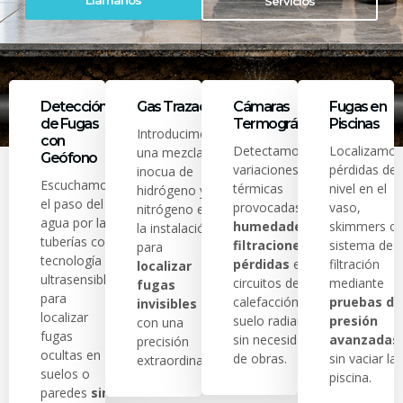
Llámanos
Servicios
Detección
Gas Trazador
Cámaras
Fugas en
de Fugas
Termográficas
Piscinas
Introducimos
con
Detectamos
Localizamos
una mezcla
Geófono
variaciones
pérdidas de
inocua de
Escuchamos
térmicas
nivel en el
hidrógeno y
el paso del
provocadas por
vaso,
nitrógeno en
agua por las
humedades,
skimmers o
la instalación
tuberías con
filtraciones o
sistema de
para
tecnología
pérdidas
en
filtración
localizar
ultrasensible
circuitos de
mediante
fugas
para
calefacción y
pruebas de
invisibles
localizar
suelo radiante
presión
con una
fugas
sin necesidad
avanzadas
precisión
ocultas en
de obras.
sin vaciar la
extraordinaria.
suelos o
piscina.
paredes
sin