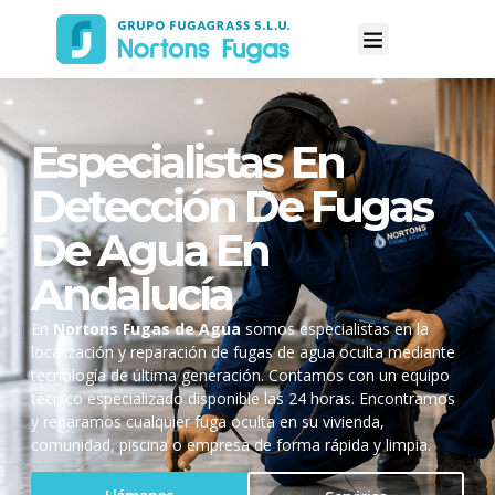
Especialistas En
Detección De Fugas
De Agua En
Andalucía
En
Nortons Fugas de Agua
somos especialistas en la
localización y reparación de fugas de agua oculta mediante
tecnología de última generación. Contamos con un equipo
técnico especializado disponible las 24 horas. Encontramos
y reparamos cualquier fuga oculta en su vivienda,
comunidad, piscina o empresa de forma rápida y limpia.