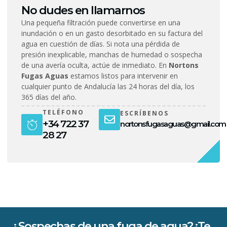
No dudes en llamarnos
Una pequeña filtración puede convertirse en una
inundación o en un gasto desorbitado en su factura del
agua en cuestión de días. Si nota una pérdida de
presión inexplicable, manchas de humedad o sospecha
de una avería oculta, actúe de inmediato. En
Nortons
Fugas Aguas
estamos listos para intervenir en
cualquier punto de Andalucía las 24 horas del día, los
365 días del año.
TELÉFONO
ESCRÍBENOS
+34 722 37
nortonsfugasaguas@gmail.com
28 27
¿Sospechas de una fuga de agua? ¡Te