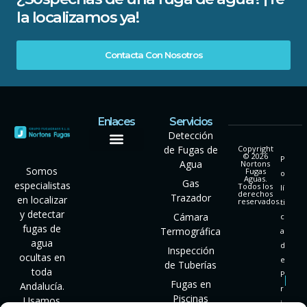
la localizamos ya!
Contacta Con Nosotros
Enlaces
Servicios
Detección
de Fugas de
Copyright
© 2026
P
Agua
Nortons
Somos
Fugas
o
Aguas.
Gas
especialistas
Todos los
lí
derechos
Trazador
en localizar
reservados.
ti
y detectar
Cámara
c
fugas de
Termográfica
a
agua
d
Inspección
ocultas en
e
de Tuberías
toda
P
Fugas en
Andalucía.
r
Piscinas
Usamos
i