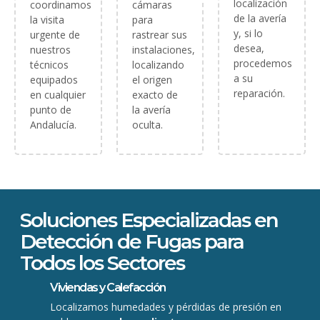
localización
coordinamos
cámaras
de la avería
la visita
para
y, si lo
urgente de
rastrear sus
desea,
nuestros
instalaciones,
procedemos
técnicos
localizando
a su
equipados
el origen
reparación.
en cualquier
exacto de
punto de
la avería
Andalucía.
oculta.
Soluciones Especializadas en
Detección de Fugas para
Todos los Sectores
Viviendas y Calefacción
Localizamos humedades y pérdidas de presión en