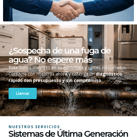
¿Sospecha de una fuga de
agua? No espere más
Evite daños mayores en su estructura y cortes inesperados.
Contacte con nosotros ahora y obtenga un
diagnóstico
rápido con presupuesto y sin compromiso
.
Llamar
NUESTROS SERVICIOS
Sistemas de Última Generación