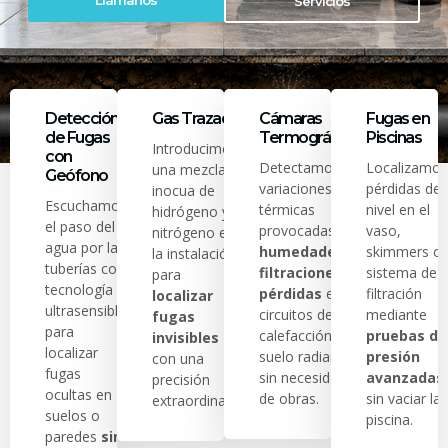
Llámanos
Servicios
Detección
Gas Trazador
Cámaras
Fugas en
de Fugas
Termográficas
Piscinas
Introducimos
con
Detectamos
Localizamos
una mezcla
Geófono
variaciones
pérdidas de
inocua de
Escuchamos
térmicas
nivel en el
hidrógeno y
el paso del
provocadas por
vaso,
nitrógeno en
agua por las
humedades,
skimmers o
la instalación
tuberías con
filtraciones o
sistema de
para
tecnología
pérdidas
en
filtración
localizar
ultrasensible
circuitos de
mediante
fugas
para
calefacción y
pruebas de
invisibles
localizar
suelo radiante
presión
con una
fugas
sin necesidad
avanzadas
precisión
ocultas en
de obras.
sin vaciar la
extraordinaria.
suelos o
piscina.
paredes
sin