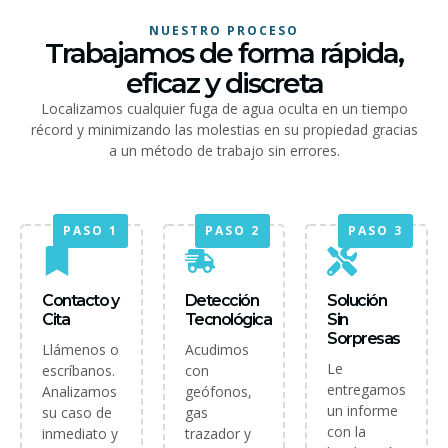
NUESTRO PROCESO
Trabajamos de forma rápida,
eficaz y discreta
Localizamos cualquier fuga de agua oculta en un tiempo
récord y minimizando las molestias en su propiedad gracias
a un método de trabajo sin errores.
PASO 1
PASO 2
PASO 3
Contacto y
Detección
Solución
Cita
Tecnológica
Sin
Sorpresas
Llámenos o
Acudimos
Le
escríbanos.
con
entregamos
Analizamos
geófonos,
un informe
su caso de
gas
con la
inmediato y
trazador y