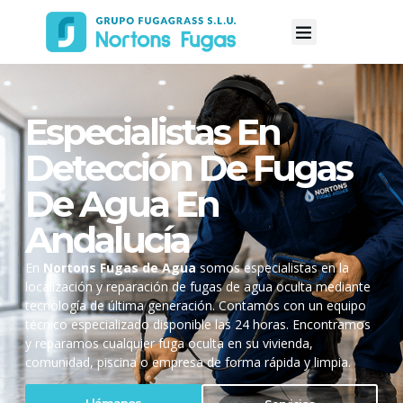
Especialistas En
Detección De Fugas
De Agua En
Andalucía
En
Nortons Fugas de Agua
somos especialistas en la
localización y reparación de fugas de agua oculta mediante
tecnología de última generación. Contamos con un equipo
técnico especializado disponible las 24 horas. Encontramos
y reparamos cualquier fuga oculta en su vivienda,
comunidad, piscina o empresa de forma rápida y limpia.