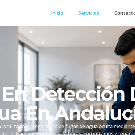
Inicio
Servicios
Contact
s En Detección
ua En Andaluc
 localización y reparación de fugas de agua oculta mediante
specializado disponible las 24 horas. Encontramos y repara