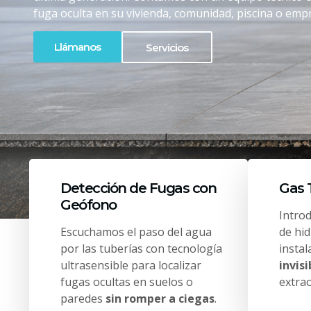
fuga oculta en su vivienda, comunidad, piscina o empr
Llámanos
Servicios
Detección de Fugas con
Gas 
Geófono
Intro
Escuchamos el paso del agua
de hi
por las tuberías con tecnología
insta
ultrasensible para localizar
invisi
fugas ocultas en suelos o
extrao
paredes
sin romper a ciegas
.