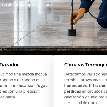
esa de forma rápida y limpia.
Trazador
Cámaras Termográ
ducimos una mezcla inocua
Detectamos variaciones
drógeno y nitrógeno en la
térmicas provocadas po
lación para
localizar fugas
humedades, filtracion
bles
con una precisión
pérdidas
en circuitos d
rdinaria.
calefacción y suelo radi
necesidad de obras.