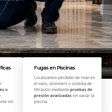
ficas
Fugas en Piscinas
Localizamos pérdidas de nivel en
r
el vaso, skimmers o sistema de
es o
filtración mediante
pruebas de
e
presión avanzadas
sin vaciar la
ante sin
piscina.