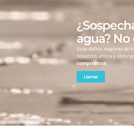
¿Sospecha
agua? No
Evite daños mayores en s
nosotros ahora y obten
compromiso
.
Llamar