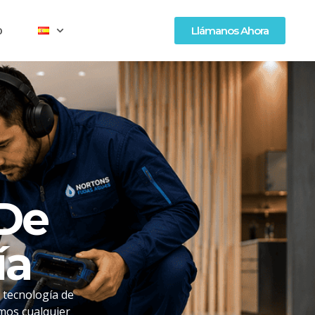
o
Llámanos Ahora
 De
ía
 tecnología de
mos cualquier