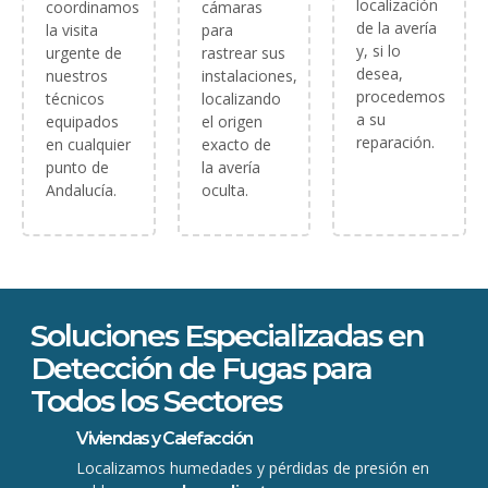
localización
coordinamos
cámaras
de la avería
la visita
para
y, si lo
urgente de
rastrear sus
desea,
nuestros
instalaciones,
procedemos
técnicos
localizando
a su
equipados
el origen
reparación.
en cualquier
exacto de
punto de
la avería
Andalucía.
oculta.
Soluciones Especializadas en
Detección de Fugas para
Todos los Sectores
Viviendas y Calefacción
Localizamos humedades y pérdidas de presión en