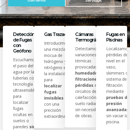
Llámanos
Servicios
Detección
Gas Trazador
Cámaras
Fugas en
de Fugas
Termográficas
Piscinas
Introducimos
con
Detectamos
Localizamos
una mezcla
Geófono
variaciones
pérdidas de
inocua de
Escuchamos
térmicas
nivel en el
hidrógeno y
el paso del
provocadas por
vaso,
nitrógeno en
agua por las
humedades,
skimmers o
la instalación
tuberías con
filtraciones o
sistema de
para
tecnología
pérdidas
en
filtración
localizar
ultrasensible
circuitos de
mediante
fugas
para
calefacción y
pruebas de
invisibles
localizar
suelo radiante
presión
con una
fugas
sin necesidad
avanzadas
precisión
ocultas en
de obras.
sin vaciar la
extraordinaria.
suelos o
piscina.
paredes
sin