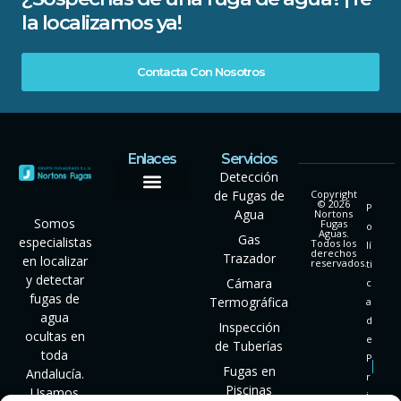
la localizamos ya!
Contacta Con Nosotros
Enlaces
Servicios
Detección
de Fugas de
Copyright
© 2026
P
Agua
Nortons
Somos
Fugas
o
Aguas.
Gas
especialistas
Todos los
lí
derechos
Trazador
en localizar
reservados.
ti
y detectar
Cámara
c
fugas de
Termográfica
a
agua
d
Inspección
ocultas en
e
de Tuberías
toda
P
Fugas en
Andalucía.
r
Piscinas
Usamos
i