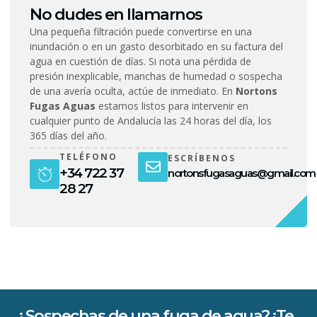
No dudes en llamarnos
Una pequeña filtración puede convertirse en una
inundación o en un gasto desorbitado en su factura del
agua en cuestión de días. Si nota una pérdida de
presión inexplicable, manchas de humedad o sospecha
de una avería oculta, actúe de inmediato. En
Nortons
Fugas Aguas
estamos listos para intervenir en
cualquier punto de Andalucía las 24 horas del día, los
365 días del año.
TELÉFONO
ESCRÍBENOS
+34 722 37
nortonsfugasaguas@gmail.com
28 27
¿Sospechas de una fuga de agua? ¡Te