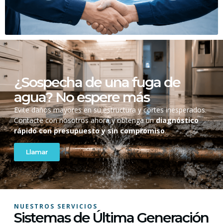
¿Sospecha de una fuga de
agua? No espere más
Evite daños mayores en su estructura y cortes inesperados.
Contacte con nosotros ahora y obtenga un
diagnóstico
rápido con presupuesto y sin compromiso
.
Llamar
NUESTROS SERVICIOS
Sistemas de Última Generación