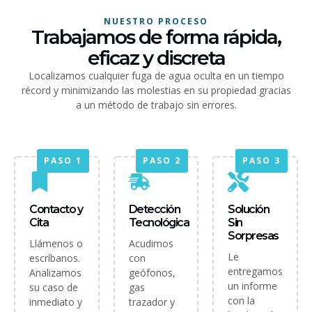
NUESTRO PROCESO
Trabajamos de forma rápida,
eficaz y discreta
Localizamos cualquier fuga de agua oculta en un tiempo
récord y minimizando las molestias en su propiedad gracias
a un método de trabajo sin errores.
PASO 1
PASO 2
PASO 3
Contacto y
Detección
Solución
Cita
Tecnológica
Sin
Sorpresas
Llámenos o
Acudimos
Le
escríbanos.
con
entregamos
Analizamos
geófonos,
un informe
su caso de
gas
con la
inmediato y
trazador y