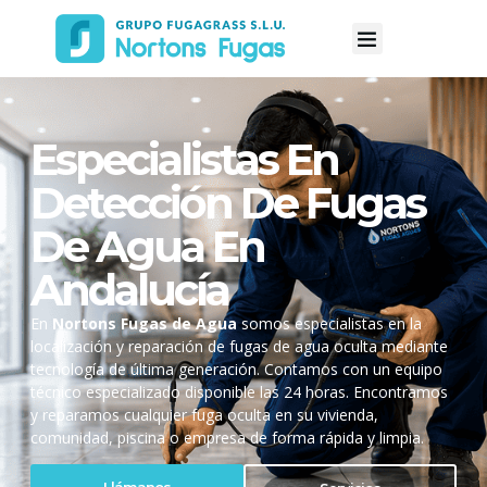
Especialistas En
Detección De Fugas
De Agua En
Andalucía
En
Nortons Fugas de Agua
somos especialistas en la
localización y reparación de fugas de agua oculta mediante
tecnología de última generación. Contamos con un equipo
técnico especializado disponible las 24 horas. Encontramos
y reparamos cualquier fuga oculta en su vivienda,
comunidad, piscina o empresa de forma rápida y limpia.